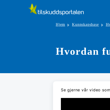
Gå til hovedinnhold
Hjem
Kunnskapsbase
Hvo
Hvordan fu
Se gjerne vår video som