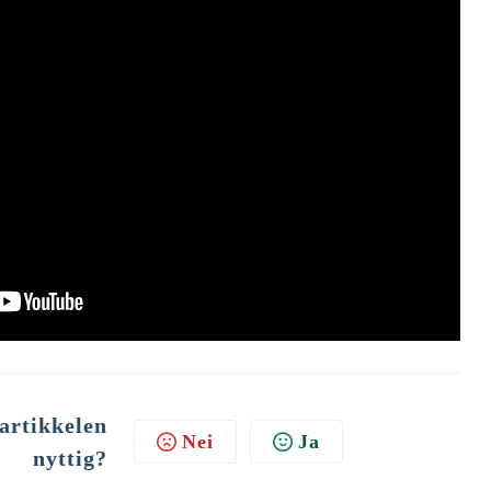
artikkelen
Nei
Ja
nyttig?