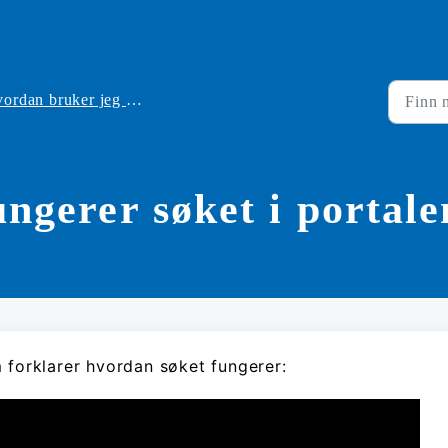
rdan bruker jeg portalen
ngerer søket i portale
 forklarer hvordan søket fungerer: